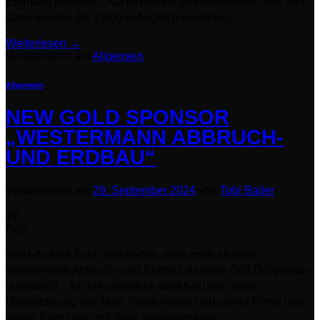
Empfang nehmen. Auf ein neues im kommenden Jahr und
dann werden die 2.000 in Angriff genommen.
Weiterlesen
→
Veröffentlicht am
Allgemein
Allgemein
NEW GOLD SPONSOR
„WESTERMANN ABBRUCH-
UND ERDBAU“
Veröffentlicht am
29. September 2024
von
Tobi Bailer
29
Sep.
Stolz darf ich Euch verkünden, dass mich ab sofort
Westermann Abbruch- und Erdbau als neue GOLD-Sponsor
unterstützt. Ich bin unendlich dankbar über diese
Unterstützung von Marc Westermann und seiner Firma und
werde Euer Logo mit Stolz repräsentieren.