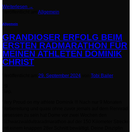
Weiterlesen
→
Veröffentlicht am
Allgemein
Allgemein
GRANDIOSER ERFOLG BEIM
ERSTEN RADMARATHON FÜR
MEINEN ATHLETEN DOMINIK
CHRIST
Veröffentlicht am
29. September 2024
von
Tobi Bailer
29
Sep.
Very Proud on my athlete Dominik !!! Nach nur 9 Monaten
Vorbereitung und quasi ohne zuvor jemals auf dem Rennrad
gesessen zu sein hat Dome vor zwei Wochen den
Schwarzwaldultraradmarathon auf der 150 Kilometer Strecke
mit einem knappen 28er Schnitt bewältigt. Deine Disziplin