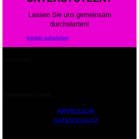
Lassen Sie uns gemeinsam
durchstarten!
kontakt aufnehmen
KONTAKT
MOBIL: +49 177 3293762
E-MAIL: mail@tobi-bailer.de
INFORMATIONEN
IMPRESSUM
DATENSCHUTZ
© 2026 Tobi Bailer Ultracycling