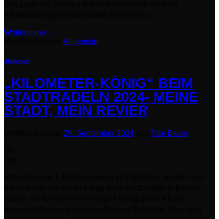
und gezieltes Training auf dem Rad kombiniert mit
Athletiktraining und bewusster Ernährung […]
Weiterlesen
→
Veröffentlicht am
Allgemein
Allgemein
„KILOMETER-KÖNIG“ BEIM
STADTRADELN 2024- MEINE
STADT, MEIN REVIER
Veröffentlicht am
29. September 2024
von
Tobi Bailer
29
Sep.
Mit schlappen 1.776 Kilometern in 3 Wochen, wurde ich in
diesem Jahr Kilometer König beim Stadtradeln in Baden-
Baden, im Rahmen eine kleine Ehrung durfte ich von
unserem Oberbürgermeister Dietmar Späth die Ehrung in